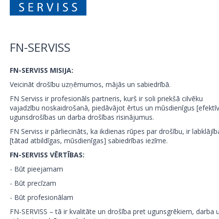
FN-SERVISS
FN-SERVISS MISIJA:
Veicināt drošību uzņēmumos, mājās un sabiedrībā.
FN Serviss ir profesionāls partneris, kurš ir soli priekšā cilvēku
vajadzību noskaidrošanā, piedāvājot ērtus un mūsdienīgus [efektī
ugunsdrošības un darba drošības risinājumus.
FN Serviss ir pārliecināts, ka ikdienas rūpes par drošību, ir labklājīb
[tātad atbildīgas, mūsdienīgas] sabiedrības iezīme.
FN-SERVISS VĒRTĪBAS:
- Būt pieejamam
- Būt precīzam
- Būt profesionālam
FN-SERVISS – tā ir kvalitāte un drošība pret ugunsgrēkiem, darba 